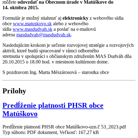
môžete
odovzdať na Obecnom úrade v Matúškove do
14. októbra 2015.
Formulár je možný stiahnuť aj
elektronicky
z webového sídla
obce
www.matuskovo.sk
alebo z webového
sídla
www.masdudvah.sk
a poslať na e-mailovú
adresu
masdudvah@masdudvah.sk
.
Nasledujúcim krokom je určenie rozvojovej stratégie a rozvojových
aktivít, ktoré budú spracované v rámci odborného
stretnutia v spolupráci s občianskym združením MAS Dudváh dňa
20.10.2015 o 18.00 hod. v miestnom kultúrnom dome.
S pozdravom Ing. Marta Mészárosová – starostka obce
Prílohy
Predĺženie platnosti PHSR obce
Matúškovo
Predĺženie platnosti PHSR obce Matúškovo-uzn.č 53_2023.pdf
Typ súboru: PDF dokument, Veľkosť: 167,27 kB