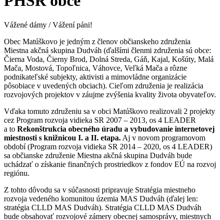
PHSR obce
Vážené dámy / Vážení páni!
Obec Matúškovo je jedným z členov občianskeho združenia
Miestna akčná skupina Dudváh (ďalšími členmi združenia sú obce:
Čierna Voda, Čierny Brod, Dolná Streda, Gáň, Kajal, Košúty, Malá
Mača, Mostová, Topoľnica, Váhovce, Veľká Mača a rôzne
podnikateľské subjekty, aktivisti a mimovládne organizácie
pôsobiace v uvedených obciach). Cieľom združenia je realizácia
rozvojových projektov v záujme zvýšenia kvality života obyvateľov.
Vďaka tomuto združeniu sa v obci Matúškovo realizovali 2 projekty
cez Program rozvoja vidieka SR 2007 – 2013, os 4 LEADER
a to
Rekonštrukcia obecného úradu a vybudovanie internetovej
miestnosti s knižnicou I. a II. etapa.
Aj v novom programovom
období (Program rozvoja vidieka SR 2014 – 2020, os 4 LEADER)
sa občianske združenie Miestna akčná skupina Dudváh bude
uchádzať o získanie finančných prostriedkov z fondov EÚ na rozvoj
regiónu.
Z tohto dôvodu sa v súčasnosti pripravuje Stratégia miestneho
rozvoja vedeného komunitou územia MAS Dudváh (ďalej len:
stratégia CLLD MAS Dudváh). Stratégia CLLD MAS Dudváh
bude obsahovať rozvojové zámery obecnej samosprávy, miestnych