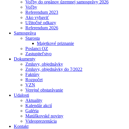
Voľby do orgánov územnej samosprávy 2026
Voľby
Referendum 2023
Ako vybaviť
Užitočné odkazy
Referendum 2026
Samospráva
Starosta
Majetkové priznanie
Poslanci OZ
Zastupiteľstvo
Dokumenty
Zmluvy, objednávky
Zmluvy, objednávky do 7⁄2022
Faktúry
Rozpočet
VZN
Verejné obstarávanie
Udalosti
Aktuality
Kalendár akcií
Galéria
Matúškovské noviny
Videoprezentácia
Kontakt