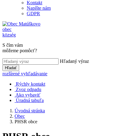
Kontakt
Napíšte nám
GDPR
obec
község
S čím vám
môžeme pomôcť?
Hľadaný výraz
Hľadať
rozšírené vyhľadávanie
Rýchly kontakt
Zvoz odpadu
Ako vybaviť
Úradná tabuľa
Úvodná stránka
Obec
PHSR obce