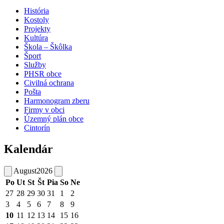
História
Kostoly
Projekty
Kultúra
Škola – Škôlka
Šport
Služby
PHSR obce
Civilná ochrana
Pošta
Harmonogram zberu
Firmy v obci
Územný plán obce
Cintorín
Kalendár
August
2026
Po
Ut
St
Št
Pia
So
Ne
27
28
29
30
31
1
2
3
4
5
6
7
8
9
10
11
12
13
14
15
16