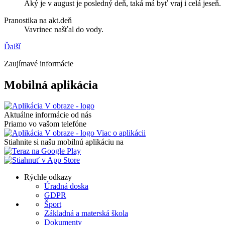
Aký je v august je posledný deň, taká má byť vraj i celá jeseň.
Pranostika na akt.deň
Vavrinec našťal do vody.
Ďalší
Zaujímavé informácie
Mobilná aplikácia
Aktuálne informácie od nás
Priamo vo vašom telefóne
Viac o aplikácii
Stiahnite si našu mobilnú aplikáciu na
Rýchle odkazy
Úradná doska
GDPR
Šport
Základná a materská škola
Dokumenty