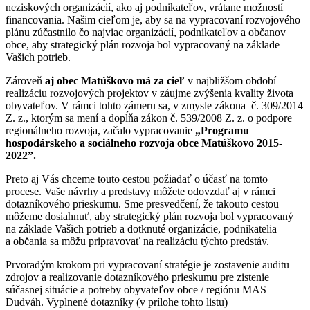
neziskových organizácií, ako aj podnikateľov, vrátane možností
financovania. Našim cieľom je, aby sa na vypracovaní rozvojového
plánu zúčastnilo čo najviac organizácií, podnikateľov a občanov
obce, aby strategický plán rozvoja bol vypracovaný na základe
Vašich potrieb.
Zároveň
aj obec Matúškovo má za cieľ
v najbližšom období
realizáciu rozvojových projektov v záujme zvýšenia kvality života
obyvateľov. V rámci tohto zámeru sa, v zmysle zákona č. 309/2014
Z. z., ktorým sa mení a dopĺňa zákon č. 539/2008 Z. z. o podpore
regionálneho rozvoja, začalo vypracovanie
„Programu
hospodárskeho a sociálneho rozvoja obce Matúškovo 2015-
2022”.
Preto aj Vás chceme touto cestou požiadať o účasť na tomto
procese. Vaše návrhy a predstavy môžete odovzdať aj v rámci
dotazníkového prieskumu. Sme presvedčení, že takouto cestou
môžeme dosiahnuť, aby strategický plán rozvoja bol vypracovaný
na základe Vašich potrieb a dotknuté organizácie, podnikatelia
a občania sa môžu pripravovať na realizáciu týchto predstáv.
Prvoradým krokom pri vypracovaní stratégie je zostavenie auditu
zdrojov a realizovanie dotazníkového prieskumu pre zistenie
súčasnej situácie a potreby obyvateľov obce / regiónu MAS
Dudváh. Vyplnené dotazníky (v prílohe tohto listu)