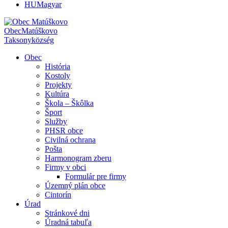
HU
Magyar
Obec
Matúškovo
Taksony
község
Obec
História
Kostoly
Projekty
Kultúra
Škola – Škôlka
Šport
Služby
PHSR obce
Civilná ochrana
Pošta
Harmonogram zberu
Firmy v obci
Formulár pre firmy
Územný plán obce
Cintorín
Úrad
Stránkové dni
Úradná tabuľa