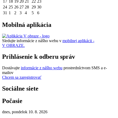
17
18
19
20
21
22
23
24
25
26
27
28
29
30
31
1
2
3
4
5
6
Mobilná aplikácia
Sledujte informácie z nášho webu v
mobilnej aplikácii -
V OBRAZE.
Prihlásenie k odberu správ
Dostávajte
informácie z nášho webu
prostredníctvom SMS a e-
mailov
Chcem sa zaregistrovať
Sociálne siete
Počasie
dnes, pondelok 10. 8. 2026