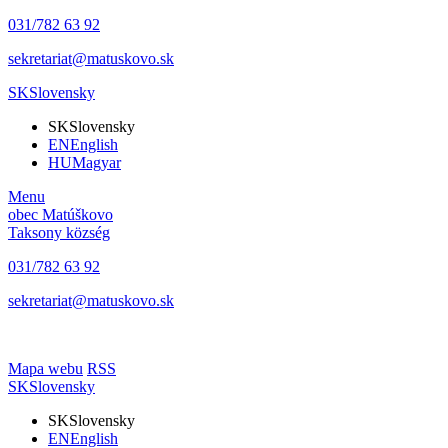
031/782 63 92
sekretariat@matuskovo.sk
SK
Slovensky
SK
Slovensky
EN
English
HU
Magyar
Menu
obec
Matúškovo
Taksony
község
031/782 63 92
sekretariat@matuskovo.sk
Mapa webu
RSS
SK
Slovensky
SK
Slovensky
EN
English