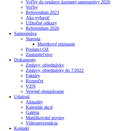
Voľby do orgánov územnej samosprávy 2026
Voľby
Referendum 2023
Ako vybaviť
Užitočné odkazy
Referendum 2026
Samospráva
Starosta
Majetkové priznanie
Poslanci OZ
Zastupiteľstvo
Dokumenty
Zmluvy, objednávky
Zmluvy, objednávky do 7⁄2022
Faktúry
Rozpočet
VZN
Verejné obstarávanie
Udalosti
Aktuality
Kalendár akcií
Galéria
Matúškovské noviny
Videoprezentácia
Kontakt