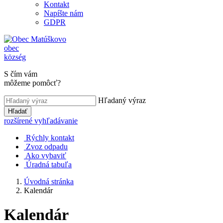
Kontakt
Napíšte nám
GDPR
obec
község
S čím vám
môžeme pomôcť?
Hľadaný výraz
Hľadať
rozšírené vyhľadávanie
Rýchly kontakt
Zvoz odpadu
Ako vybaviť
Úradná tabuľa
Úvodná stránka
Kalendár
Kalendár