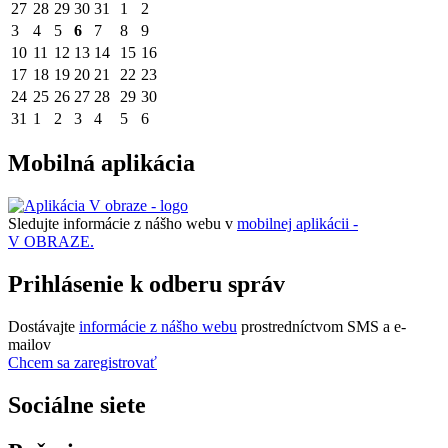
27
28
29
30
31
1
2
3
4
5
6
7
8
9
10
11
12
13
14
15
16
17
18
19
20
21
22
23
24
25
26
27
28
29
30
31
1
2
3
4
5
6
Mobilná aplikácia
Sledujte informácie z nášho webu v
mobilnej aplikácii -
V OBRAZE.
Prihlásenie k odberu správ
Dostávajte
informácie z nášho webu
prostredníctvom SMS a e-
mailov
Chcem sa zaregistrovať
Sociálne siete