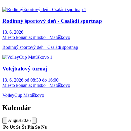
Rodinný športový deň - Családi sportnap
13. 6. 2026
Miesto konania:
ihrisko - Matúškovo
Rodinný športový deň - Családi sportnap
Volejbalový turnaj
13. 6. 2026 od 08:30 do 16:00
Miesto konania:
ihrisko - Matúškovo
VolleyCup Matúškovo
Kalendár
August
2026
Po
Ut
St
Št
Pia
So
Ne