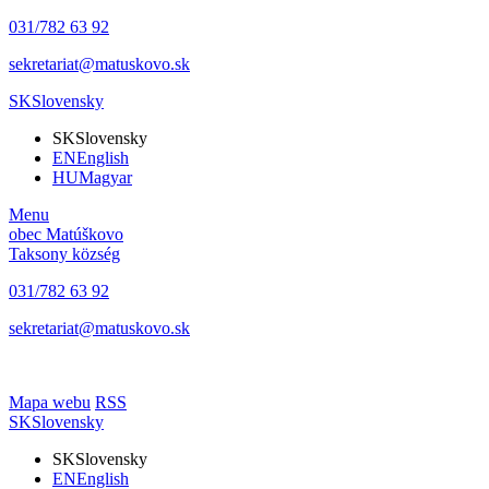
031/782 63 92
sekretariat@matuskovo.sk
SK
Slovensky
SK
Slovensky
EN
English
HU
Magyar
Menu
obec
Matúškovo
Taksony
község
031/782 63 92
sekretariat@matuskovo.sk
Mapa webu
RSS
SK
Slovensky
SK
Slovensky
EN
English