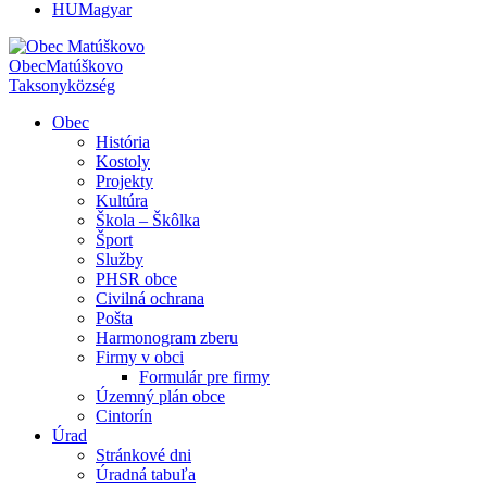
HU
Magyar
Obec
Matúškovo
Taksony
község
Obec
História
Kostoly
Projekty
Kultúra
Škola – Škôlka
Šport
Služby
PHSR obce
Civilná ochrana
Pošta
Harmonogram zberu
Firmy v obci
Formulár pre firmy
Územný plán obce
Cintorín
Úrad
Stránkové dni
Úradná tabuľa