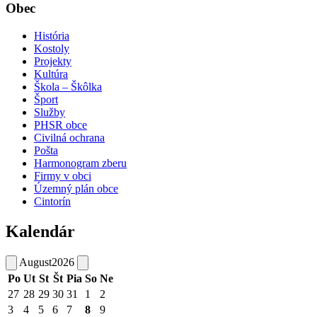
Obec
História
Kostoly
Projekty
Kultúra
Škola – Škôlka
Šport
Služby
PHSR obce
Civilná ochrana
Pošta
Harmonogram zberu
Firmy v obci
Územný plán obce
Cintorín
Kalendár
August
2026
Po
Ut
St
Št
Pia
So
Ne
27
28
29
30
31
1
2
3
4
5
6
7
8
9