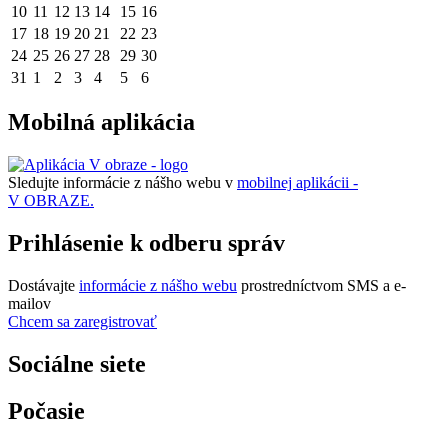
10
11
12
13
14
15
16
17
18
19
20
21
22
23
24
25
26
27
28
29
30
31
1
2
3
4
5
6
Mobilná aplikácia
Sledujte informácie z nášho webu v
mobilnej aplikácii -
V OBRAZE.
Prihlásenie k odberu správ
Dostávajte
informácie z nášho webu
prostredníctvom SMS a e-
mailov
Chcem sa zaregistrovať
Sociálne siete
Počasie