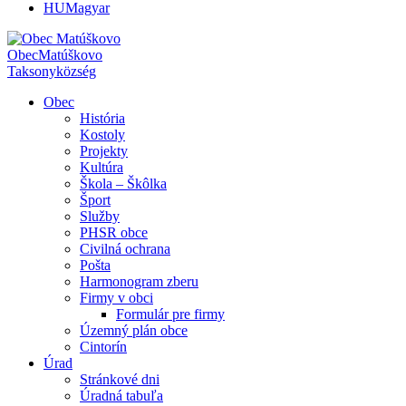
HU
Magyar
Obec
Matúškovo
Taksony
község
Obec
História
Kostoly
Projekty
Kultúra
Škola – Škôlka
Šport
Služby
PHSR obce
Civilná ochrana
Pošta
Harmonogram zberu
Firmy v obci
Formulár pre firmy
Územný plán obce
Cintorín
Úrad
Stránkové dni
Úradná tabuľa