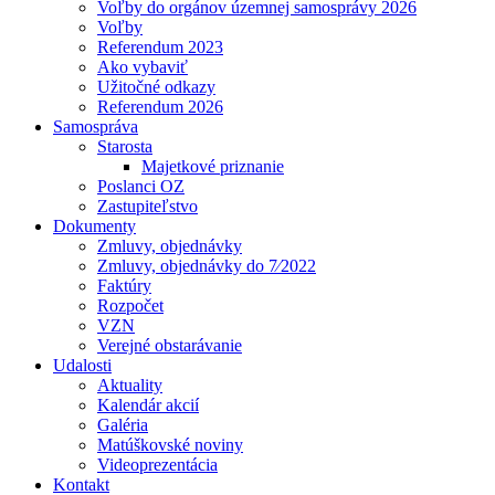
Voľby do orgánov územnej samosprávy 2026
Voľby
Referendum 2023
Ako vybaviť
Užitočné odkazy
Referendum 2026
Samospráva
Starosta
Majetkové priznanie
Poslanci OZ
Zastupiteľstvo
Dokumenty
Zmluvy, objednávky
Zmluvy, objednávky do 7⁄2022
Faktúry
Rozpočet
VZN
Verejné obstarávanie
Udalosti
Aktuality
Kalendár akcií
Galéria
Matúškovské noviny
Videoprezentácia
Kontakt