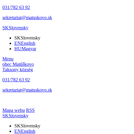
031/782 63 92
sekretariat@matuskovo.sk
SK
Slovensky
SK
Slovensky
EN
English
HU
Magyar
Menu
obec
Matúškovo
Taksony
község
031/782 63 92
sekretariat@matuskovo.sk
Mapa webu
RSS
SK
Slovensky
SK
Slovensky
EN
English