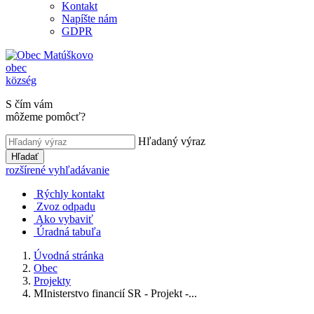
Kontakt
Napíšte nám
GDPR
obec
község
S čím vám
môžeme pomôcť?
Hľadaný výraz
Hľadať
rozšírené vyhľadávanie
Rýchly kontakt
Zvoz odpadu
Ako vybaviť
Úradná tabuľa
Úvodná stránka
Obec
Projekty
MInisterstvo financií SR - Projekt -...