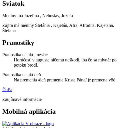
Sviatok
Meniny má
Jozefína
, Nehoslav, Jozefa
Zajtra má meniny
Štefánia
, Kajetán, Afra, Afrodita, Kajetána,
Štefana
Pranostiky
Pranostika na akt. mesiac
Horúčosť v auguste ničomu neškodí, iba čo sa mlynár po
potoku brodí.
Pranostika na akt.deň
Na premenia /deň premenia Krista Pána/ je premena vôd.
Ďalší
Zaujímavé informácie
Mobilná aplikácia