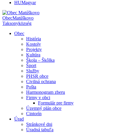
HU
Magyar
Obec
Matúškovo
Taksony
község
Obec
História
Kostoly
Projekty
Kultúra
Škola – Škôlka
Šport
Služby
PHSR obce
Civilná ochrana
Pošta
Harmonogram zberu
Firmy v obci
Formulár pre firmy
Územný plán obce
Cintorín
Úrad
Stránkové dni
Úradná tabuľa