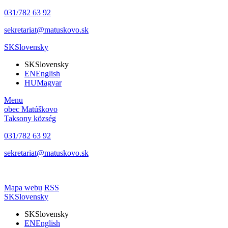
031/782 63 92
sekretariat@matuskovo.sk
SK
Slovensky
SK
Slovensky
EN
English
HU
Magyar
Menu
obec
Matúškovo
Taksony
község
031/782 63 92
sekretariat@matuskovo.sk
Mapa webu
RSS
SK
Slovensky
SK
Slovensky
EN
English