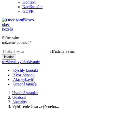
Kontakt
Napíšte nám
GDPR
obec
község
S čím vám
môžeme pomôcť?
Hľadaný výraz
Hľadať
rozšírené vyhľadávanie
Rýchly kontakt
Zvoz odpadu
Ako vybaviť
Úradná tabuľa
Úvodná stránka
Udalosti
Aktuality
Vyhlásenie času zvýšeného...