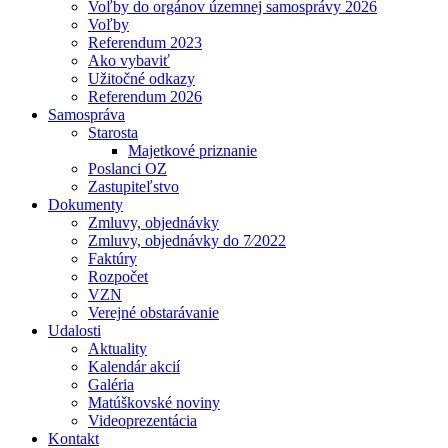
Voľby do orgánov územnej samosprávy 2026
Voľby
Referendum 2023
Ako vybaviť
Užitočné odkazy
Referendum 2026
Samospráva
Starosta
Majetkové priznanie
Poslanci OZ
Zastupiteľstvo
Dokumenty
Zmluvy, objednávky
Zmluvy, objednávky do 7⁄2022
Faktúry
Rozpočet
VZN
Verejné obstarávanie
Udalosti
Aktuality
Kalendár akcií
Galéria
Matúškovské noviny
Videoprezentácia
Kontakt