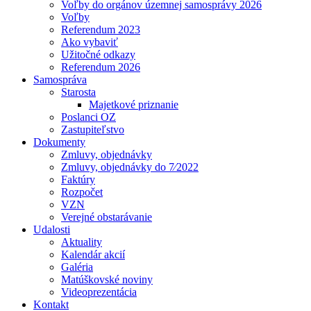
Voľby do orgánov územnej samosprávy 2026
Voľby
Referendum 2023
Ako vybaviť
Užitočné odkazy
Referendum 2026
Samospráva
Starosta
Majetkové priznanie
Poslanci OZ
Zastupiteľstvo
Dokumenty
Zmluvy, objednávky
Zmluvy, objednávky do 7⁄2022
Faktúry
Rozpočet
VZN
Verejné obstarávanie
Udalosti
Aktuality
Kalendár akcií
Galéria
Matúškovské noviny
Videoprezentácia
Kontakt