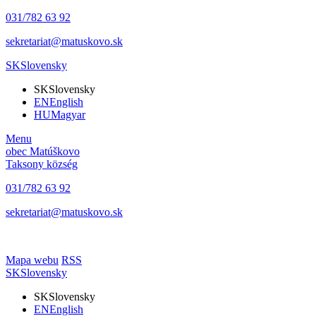
031/782 63 92
sekretariat@matuskovo.sk
SK
Slovensky
SK
Slovensky
EN
English
HU
Magyar
Menu
obec
Matúškovo
Taksony
község
031/782 63 92
sekretariat@matuskovo.sk
Mapa webu
RSS
SK
Slovensky
SK
Slovensky
EN
English