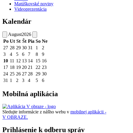
Matúškovské noviny
Videoprezentácia
Kalendár
August
2026
Po
Ut
St
Št
Pia
So
Ne
27
28
29
30
31
1
2
3
4
5
6
7
8
9
10
11
12
13
14
15
16
17
18
19
20
21
22
23
24
25
26
27
28
29
30
31
1
2
3
4
5
6
Mobilná aplikácia
Sledujte informácie z nášho webu v
mobilnej aplikácii -
V OBRAZE.
Prihlásenie k odberu správ