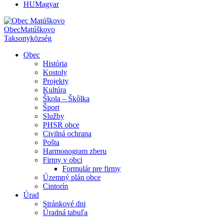
HU
Magyar
Obec
Matúškovo
Taksony
község
Obec
História
Kostoly
Projekty
Kultúra
Škola – Škôlka
Šport
Služby
PHSR obce
Civilná ochrana
Pošta
Harmonogram zberu
Firmy v obci
Formulár pre firmy
Územný plán obce
Cintorín
Úrad
Stránkové dni
Úradná tabuľa