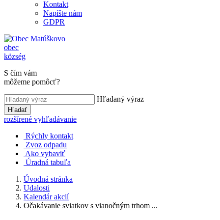
Kontakt
Napíšte nám
GDPR
obec
község
S čím vám
môžeme pomôcť?
Hľadaný výraz
Hľadať
rozšírené vyhľadávanie
Rýchly kontakt
Zvoz odpadu
Ako vybaviť
Úradná tabuľa
Úvodná stránka
Udalosti
Kalendár akcií
Očakávanie sviatkov s vianočným trhom ...