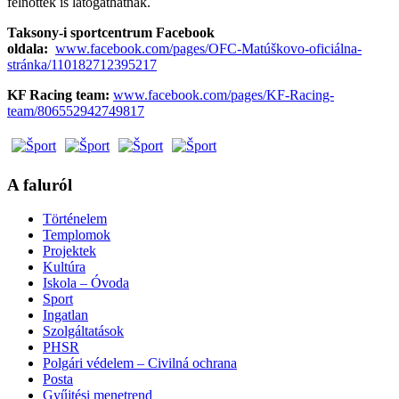
felnőttek is látogathatnak.
Taksony-i sportcentrum Facebook
oldala:
www.facebook.com/pages/OFC-Matúškovo-oficiálna-
stránka/110182712395217
KF Racing team:
www.facebook.com/pages/KF-Racing-
team/806552942749817
A faluról
Történelem
Templomok
Projektek
Kultúra
Iskola – Óvoda
Sport
Ingatlan
Szolgáltatások
PHSR
Polgári védelem – Civilná ochrana
Posta
Gyűjtési menetrend