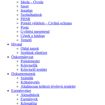
Iskola – Óvoda
Sport
Ingatlan
Szolgáltatások
PHSR
Polgári védelem – Civilná ochrana
Posta
Gyűjtési menetrend
Cégek a faluban
Temető
Hivatal
Oldal napok
Segítünk elintézni
Önkormányzat
Polgármester
Képviselők
Képviselő testület
Dokumentumok
Számlák
Költségvetés
Altalánosan költezö érvényü rendelet
Eseményeket
Aktualitások
Események
Képgaléria