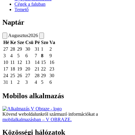
Cégek a faluban
Temető
Naptár
Augusztus
2026
Hé
Ke
Sze
Csü
Pé
Szo
Va
27
28
29
30
31
1
2
3
4
5
6
7
8
9
10
11
12
13
14
15
16
17
18
19
20
21
22
23
24
25
26
27
28
29
30
31
1
2
3
4
5
6
Mobilos alkalmazás
Kövesd weboldalunkról származó információkat a
mobilalkalmazásban – V OBRAZE.
Közösségi hálózatok