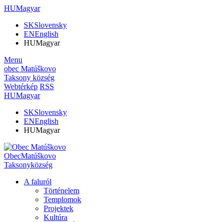
HU
Magyar
SK
Slovensky
EN
English
HU
Magyar
Menu
obec
Matúškovo
Taksony
község
Webtérkép
RSS
HU
Magyar
SK
Slovensky
EN
English
HU
Magyar
Obec
Matúškovo
Taksony
község
A faluról
Történelem
Templomok
Projektek
Kultúra