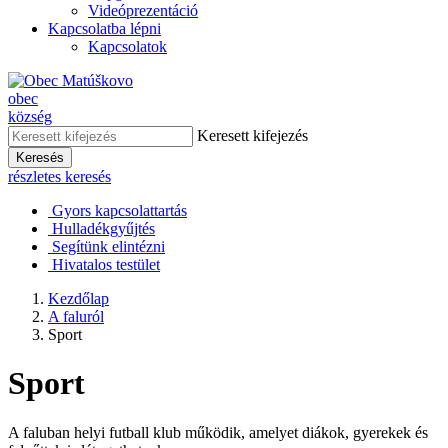
Videóprezentáció
Kapcsolatba lépni
Kapcsolatok
obec
község
Keresett kifejezés
Keresés
részletes keresés
Gyors kapcsolattartás
Hulladékgyűjtés
Segítünk elintézni
Hivatalos testület
Kezdőlap
A faluról
Sport
Sport
A faluban helyi futball klub működik, amelyet diákok, gyerekek és