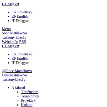
HU
Magyar
SK
Slovensky
EN
English
HU
Magyar
Menu
obec
Matúškovo
Taksony
község
Webtérkép
RSS
HU
Magyar
SK
Slovensky
EN
English
HU
Magyar
Obec
Matúškovo
Taksony
község
A faluról
Történelem
Templomok
Projektek
Kultúra