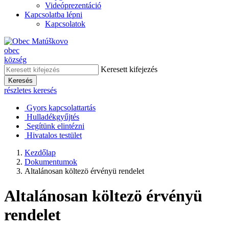
Videóprezentáció
Kapcsolatba lépni
Kapcsolatok
obec
község
Keresett kifejezés
Keresés
részletes keresés
Gyors kapcsolattartás
Hulladékgyűjtés
Segítünk elintézni
Hivatalos testület
Kezdőlap
Dokumentumok
Altalánosan költezö érvényü rendelet
Altalánosan költezö érvényü
rendelet