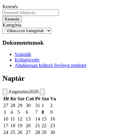
Keresés
Keresés
Kategória
Dokumentumok
Számlák
Költségvetés
Altalánosan költezö érvényü rendelet
Naptár
Augusztus
2026
Hé
Ke
Sze
Csü
Pé
Szo
Va
27
28
29
30
31
1
2
3
4
5
6
7
8
9
10
11
12
13
14
15
16
17
18
19
20
21
22
23
24
25
26
27
28
29
30