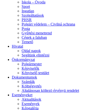
Iskola – Óvoda
Sport
Ingatlan
Szolgáltatások
PHSR
Polgári védelem – Civilná ochrana
Posta
Gyűjtési menetrend
Cégek a faluban
Temető
Hivatal
Oldal napok
Segítünk elintézni
Önkormányzat
Polgármester
Képviselők
Képviselő testület
Dokumentumok
Számlák
Költségvetés
Altalánosan költezö érvényü rendelet
Eseményeket
Aktualitások
Események
Képgaléria